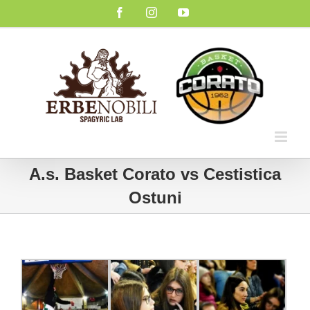
Salta
Facebook
Instagram
YouTube
al
contenuto
A.s. Basket Corato vs Cestistica
Ostuni