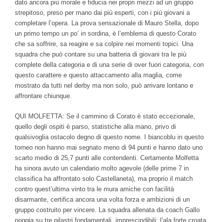
dato ancora più morale e fiducia nei propri mezzi ad un gruppo
strepitoso, preso per mano dai più esperti, con i più giovani a
completare l’opera. La prova sensazionale di Mauro Stella, dopo
un primo tempo un po’ in sordina, è l’emblema di questo Corato
che sa soffrire, sa reagire e sa colpire nei momenti topici. Una
squadra che può contare su una batteria di giovani tra le più
complete della categoria e di una serie di over fuori categoria, con
questo carattere e questo attaccamento alla maglia, come
mostrato da tutti nel derby ma non solo, può arrivare lontano e
affrontare chiunque.
QUI MOLFETTA: Se il cammino di Corato è stato eccezionale,
quello degli ospiti è parso, statistiche alla mano, privo di
qualsivoglia ostacolo degno di questo nome. I biancoblu in questo
torneo non hanno mai segnato meno di 94 punti e hanno dato uno
scarto medio di 25,7 punti alle contendenti. Certamente Molfetta
ha sinora avuto un calendario molto agevole (delle prime 7 in
classifica ha affrontato solo Castellaneta), ma proprio il match
contro quest’ultima vinto tra le mura amiche con facilità
disarmante, certifica ancora una volta forza e ambizioni di un
gruppo costruito per vincere. La squadra allenata da coach Gallo
poggia su tre pilastri fondamentali, imprescindibili: l’ala forte croata