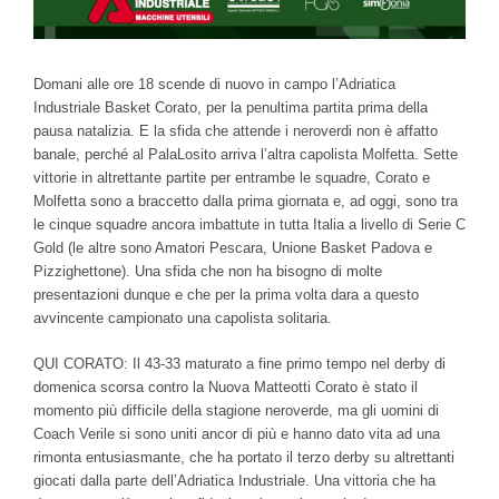
Domani alle ore 18 scende di nuovo in campo l’Adriatica
Industriale Basket Corato, per la penultima partita prima della
pausa natalizia. E la sfida che attende i neroverdi non è affatto
banale, perché al PalaLosito arriva l’altra capolista Molfetta. Sette
vittorie in altrettante partite per entrambe le squadre, Corato e
Molfetta sono a braccetto dalla prima giornata e, ad oggi, sono tra
le cinque squadre ancora imbattute in tutta Italia a livello di Serie C
Gold (le altre sono Amatori Pescara, Unione Basket Padova e
Pizzighettone). Una sfida che non ha bisogno di molte
presentazioni dunque e che per la prima volta dara a questo
avvincente campionato una capolista solitaria.
QUI CORATO: Il 43-33 maturato a fine primo tempo nel derby di
domenica scorsa contro la Nuova Matteotti Corato è stato il
momento più difficile della stagione neroverde, ma gli uomini di
Coach Verile si sono uniti ancor di più e hanno dato vita ad una
rimonta entusiasmante, che ha portato il terzo derby su altrettanti
giocati dalla parte dell’Adriatica Industriale. Una vittoria che ha