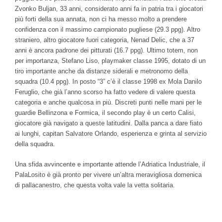
Zvonko Buljan, 33 anni, considerato anni fa in patria tra i giocatori
più forti della sua annata, non ci ha messo molto a prendere
confidenza con il massimo campionato pugliese (29.3 ppg). Altro
straniero, altro giocatore fuori categoria, Nenad Delic, che a 37
anni è ancora padrone dei pitturati (16.7 ppg). Ultimo totem, non
per importanza, Stefano Liso, playmaker classe 1995, dotato di un
tiro importante anche da distanze siderali e metronomo della
squadra (10.4 ppg). In posto “3” c’è il classe 1998 ex Mola Danilo
Feruglio, che già l’anno scorso ha fatto vedere di valere questa
categoria e anche qualcosa in più. Discreti punti nelle mani per le
guardie Bellinzona e Formica, il secondo play è un certo Calisi,
giocatore già navigato a queste latitudini. Dalla panca a dare fiato
ai lunghi, capitan Salvatore Orlando, esperienza e grinta al servizio
della squadra.
Una sfida avvincente e importante attende l’Adriatica Industriale, il
PalaLosito è già pronto per vivere un’altra meravigliosa domenica
di pallacanestro, che questa volta vale la vetta solitaria.