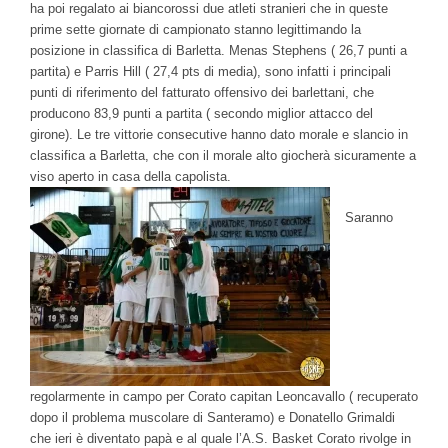
ha poi regalato ai biancorossi due atleti stranieri che in queste
prime sette giornate di campionato stanno legittimando la
posizione in classifica di Barletta. Menas Stephens ( 26,7 punti a
partita) e Parris Hill ( 27,4 pts di media), sono infatti i principali
punti di riferimento del fatturato offensivo dei barlettani, che
producono 83,9 punti a partita ( secondo miglior attacco del
girone). Le tre vittorie consecutive hanno dato morale e slancio in
classifica a Barletta, che con il morale alto giocherà sicuramente a
viso aperto in casa della capolista.
Saranno
regolarmente in campo per Corato capitan Leoncavallo ( recuperato
dopo il problema muscolare di Santeramo) e Donatello Grimaldi
che ieri è diventato papà e al quale l’A.S. Basket Corato rivolge in