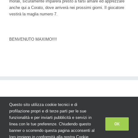
morali, sicuramente imparerà presto a farsi amare ed apprezzare
anche qui a Corato, dove arriverà nei prossimi giorni. Il giocatore
vestirà la maglia numero 7.
BENVENUTO MAXIMO!!!!
Questo sito utilizza cookie tecnici e di
profilazione propri e di terze parti per le sue
funzionalità e per inviarti pubblicità e servizi in
© Copyright
2026 | AS Basket Corato - Tutti i diritti sono riservati
OK
linea con le tue preferenze. Chiudendo questo
banner o scorrendo questa pagina acconsenti al
Facebook
Instagram
YouTube
loro impiego in conformità alla nostra
Cookie