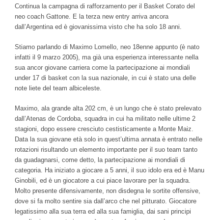
Continua la campagna di rafforzamento per il Basket Corato del
neo coach Gattone. E la terza new entry arriva ancora
dall’Argentina ed è giovanissima visto che ha solo 18 anni.
Stiamo parlando di Maximo Lomello, neo 18enne appunto (è nato
infatti il 9 marzo 2005), ma già una esperienza interessante nella
sua ancor giovane carriera come la partecipazione ai mondiali
under 17 di basket con la sua nazionale, in cui è stato una delle
note liete del team albiceleste.
Maximo, ala grande alta 202 cm, è un lungo che è stato prelevato
dall’Atenas de Cordoba, squadra in cui ha militato nelle ultime 2
stagioni, dopo essere cresciuto cestisticamente a Monte Maiz.
Data la sua giovane età solo in quest’ultima annata è entrato nelle
rotazioni risultando un elemento importante per il suo team tanto
da guadagnarsi, come detto, la partecipazione ai mondiali di
categoria. Ha iniziato a giocare a 5 anni, il suo idolo era ed è Manu
Ginobili, ed è un giocatore a cui piace lavorare per la squadra.
Molto presente difensivamente, non disdegna le sortite offensive,
dove si fa molto sentire sia dall’arco che nel pitturato. Giocatore
legatissimo alla sua terra ed alla sua famiglia, dai sani principi