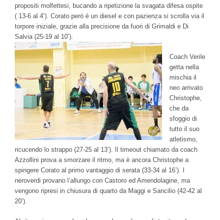
propositi molfettesi, bucando a ripetizione la svagata difesa ospite
( 13-6 al 4’). Corato però è un diesel e con pazienza si scrolla via il
torpore iniziale, grazie alla precisione da fuori di Grimaldi e Di
Salvia (25-19 al 10’).
Coach Verile
getta nella
mischia il
neo arrivato
Christophe,
che da
sfoggio di
tutto il suo
atletismo,
ricucendo lo strappo (27-25 al 13’). Il timeout chiamato da coach
Azzollini prova a smorzare il ritmo, ma è ancora Christophe a
spingere Corato al primo vantaggio di serata (33-34 al 16’). I
neroverdi provano l’allungo con Castoro ed Amendolagine, ma
vengono ripresi in chiusura di quarto da Maggi e Sancilio (42-42 al
20’).