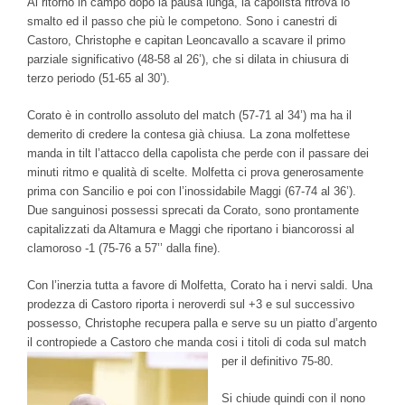
Al ritorno in campo dopo la pausa lunga, la capolista ritrova lo
smalto ed il passo che più le competono. Sono i canestri di
Castoro, Christophe e capitan Leoncavallo a scavare il primo
parziale significativo (48-58 al 26’), che si dilata in chiusura di
terzo periodo (51-65 al 30’).
Corato è in controllo assoluto del match (57-71 al 34’) ma ha il
demerito di credere la contesa già chiusa. La zona molfettese
manda in tilt l’attacco della capolista che perde con il passare dei
minuti ritmo e qualità di scelte. Molfetta ci prova generosamente
prima con Sancilio e poi con l’inossidabile Maggi (67-74 al 36’).
Due sanguinosi possessi sprecati da Corato, sono prontamente
capitalizzati da Altamura e Maggi che riportano i biancorossi al
clamoroso -1 (75-76 a 57’’ dalla fine).
Con l’inerzia tutta a favore di Molfetta, Corato ha i nervi saldi. Una
prodezza di Castoro riporta i neroverdi sul +3 e sul successivo
possesso, Christophe recupera palla e serve su un piatto d’argento
il contropiede a Castoro che manda cosi i titoli di coda sul match
per il definitivo 75-80.
Si chiude quindi con il nono