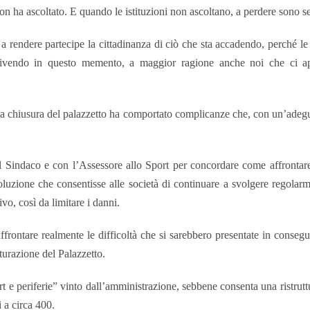
n ha ascoltato. E quando le istituzioni non ascoltano, a perdere sono se
a rendere partecipe la cittadinanza di ciò che sta accadendo, perché l
no vivendo in questo memento, a maggior ragione anche noi che ci 
 la chiusura del palazzetto ha comportato complicanze che, con un’adegu
 Sindaco e con l’Assessore allo Sport
per concordare come affrontare,
uzione che consentisse alle società di continuare a svolgere regolarmen
vo, così da limitare i danni.
frontare realmente le difficoltà che si sarebbero presentate in consegu
tturazione del Palazzetto.
rt e periferie” vinto dall’amministrazione, sebbene consenta una ristru
 a circa 400.