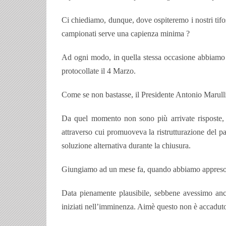
Ci chiediamo, dunque, dove ospiteremo i nostri tifos
campionati serve una capienza minima ?
Ad ogni modo, in quella stessa occasione abbiamo p
protocollate il 4 Marzo.
Come se non bastasse, il Presidente Antonio Marulli i
Da quel momento non sono più arrivate risposte, pi
attraverso cui promuoveva la ristrutturazione del p
soluzione alternativa durante la chiusura.
Giungiamo ad un mese fa, quando abbiamo appreso che
Data pienamente plausibile, sebbene avessimo anco
iniziati nell’imminenza. Aimè questo non è accaduto e