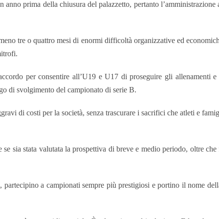
 un anno prima della chiusura del palazzetto, pertanto l’amministrazione
meno tre o quattro mesi di enormi difficoltà organizzative ed economich
itrofi.
 accordo per consentire all’U19 e U17 di proseguire gli allenamenti e 
uogo di svolgimento del campionato di serie B.
 di costi per la società, senza trascurare i sacrifici che atleti e fami
de se sia stata valutata la prospettiva di breve e medio periodo, oltre che
 partecipino a campionati sempre più prestigiosi e portino il nome della