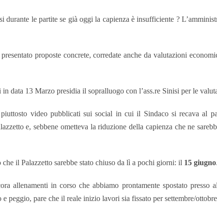
i durante le partite se già oggi la capienza è insufficiente ? L’amminist
resentato proposte concrete, corredate anche da valutazioni economich
n data 13 Marzo presidia il sopralluogo con l’ass.re Sinisi per le valut
uttosto video pubblicati sui social in cui il Sindaco si recava al pa
alazzetto e, sebbene ometteva la riduzione della capienza che ne sareb
 il Palazzetto sarebbe stato chiuso da lì a pochi giorni: il
15 giugno
ra allenamenti in corso che abbiamo prontamente spostato presso altre
 peggio, pare che il reale inizio lavori sia fissato per settembre/ottobre