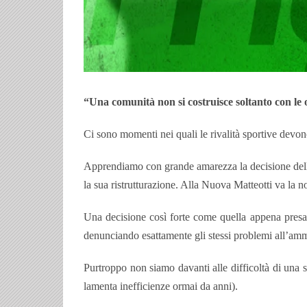
“Una comunità non si costruisce soltanto con le 
Ci sono momenti nei quali le rivalità sportive devon
Apprendiamo con grande amarezza la decisione de
la sua ristrutturazione. Alla Nuova Matteotti va la no
Una decisione così forte come quella appena presa
denunciando esattamente gli stessi problemi all’am
Purtroppo non siamo davanti alle difficoltà di una s
lamenta inefficienze ormai da anni).