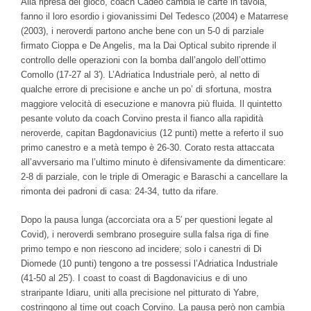
Alla ripresa del gioco, coach Cadeo cambia le carte in tavola,
fanno il loro esordio i giovanissimi Del Tedesco (2004) e Matarrese
(2003), i neroverdi partono anche bene con un 5-0 di parziale
firmato Cioppa e De Angelis, ma la Dai Optical subito riprende il
controllo delle operazioni con la bomba dall’angolo dell’ottimo
Comollo (17-27 al 3′). L’Adriatica Industriale però, al netto di
qualche errore di precisione e anche un po’ di sfortuna, mostra
maggiore velocità di esecuzione e manovra più fluida. Il quintetto
pesante voluto da coach Corvino presta il fianco alla rapidità
neroverde, capitan Bagdonavicius (12 punti) mette a referto il suo
primo canestro e a metà tempo è 26-30. Corato resta attaccata
all’avversario ma l’ultimo minuto è difensivamente da dimenticare:
2-8 di parziale, con le triple di Omeragic e Baraschi a cancellare la
rimonta dei padroni di casa: 24-34, tutto da rifare.
Dopo la pausa lunga (accorciata ora a 5′ per questioni legate al
Covid), i neroverdi sembrano proseguire sulla falsa riga di fine
primo tempo e non riescono ad incidere; solo i canestri di Di
Diomede (10 punti) tengono a tre possessi l’Adriatica Industriale
(41-50 al 25′). I coast to coast di Bagdonavicius e di uno
straripante Idiaru, uniti alla precisione nel pitturato di Yabre,
costringono al time out coach Corvino. La pausa però non cambia