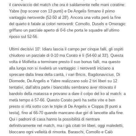
il canovaccio del match che ora è saldamente nelle mani coratine:
Yabre (top scorer con 13 punti) e De Angelis firmano il primo
vantaggio neroverde (52-50 al 28′). Ancora una volta però la fine
del quarto è fatale ai colori neroverdi: Comollo, Dusels e Omeragic
griffano un parziale aperto di 0-6 che porta le squadre all’ultimo
riposo sul 52-56.
Ultimi decisivi 10′: Idiaru lascia il campo per cinque falli, gli ospiti
chiudono un parziale di 0-10 ma Corato è lì (54-60 al 33′). Questa
volta è Molfetta a terminare presto il suo bonus falli, ma questo
alla lunga non si rivelerà un vantaggio: i neroverdi iniziano a
sprecare dalla linea della carità, i vari Bricis, Bagdonavicius, Di
Diomede, De Angelis e Yabre realizzano solo 2 tiri liberi su 12
tentativi, dall’altra parte i biancoblu sembrano aver ritrovato il
bandolo della matassa e provano a dare il colpo del ko al match: a
metà tempo è 57-66. Questo Corato però ha sette vite e ben
presto si rifà sotto con le triple di De Angelis e Cioppa (8 punti a
testa), fino al 66-70 quando mancano due giri di lancette alla fine.
Qui i padroni di casa hanno la possibilità di rientrare
definitivamente nel match, ma i già citati tiri liberi, oggi maledetti,
bloccano ogni velleità di rimonta. Baraschi, Comollo e Calò