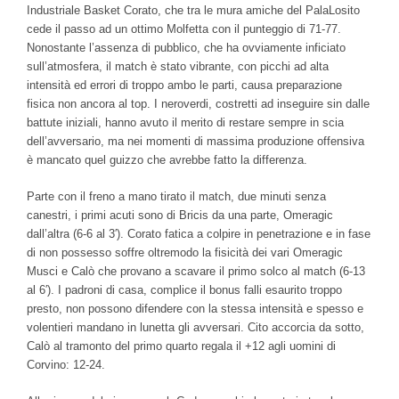
Industriale Basket Corato, che tra le mura amiche del PalaLosito
cede il passo ad un ottimo Molfetta con il punteggio di 71-77.
Nonostante l’assenza di pubblico, che ha ovviamente inficiato
sull’atmosfera, il match è stato vibrante, con picchi ad alta
intensità ed errori di troppo ambo le parti, causa preparazione
fisica non ancora al top. I neroverdi, costretti ad inseguire sin dalle
battute iniziali, hanno avuto il merito di restare sempre in scia
dell’avversario, ma nei momenti di massima produzione offensiva
è mancato quel guizzo che avrebbe fatto la differenza.
Parte con il freno a mano tirato il match, due minuti senza
canestri, i primi acuti sono di Bricis da una parte, Omeragic
dall’altra (6-6 al 3′). Corato fatica a colpire in penetrazione e in fase
di non possesso soffre oltremodo la fisicità dei vari Omeragic
Musci e Calò che provano a scavare il primo solco al match (6-13
al 6′). I padroni di casa, complice il bonus falli esaurito troppo
presto, non possono difendere con la stessa intensità e spesso e
volentieri mandano in lunetta gli avversari. Cito accorcia da sotto,
Calò al tramonto del primo quarto regala il +12 agli uomini di
Corvino: 12-24.