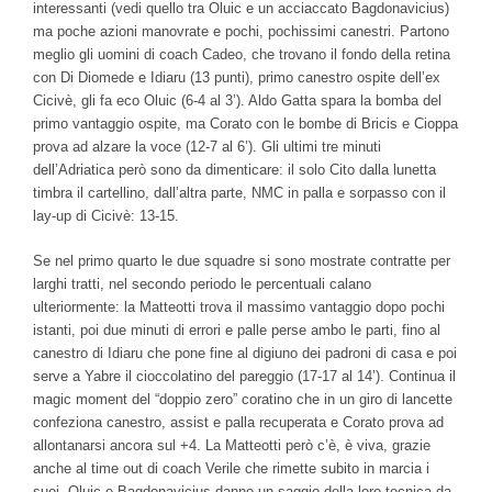
interessanti (vedi quello tra Oluic e un acciaccato Bagdonavicius)
ma poche azioni manovrate e pochi, pochissimi canestri. Partono
meglio gli uomini di coach Cadeo, che trovano il fondo della retina
con Di Diomede e Idiaru (13 punti), primo canestro ospite dell’ex
Cicivè, gli fa eco Oluic (6-4 al 3’). Aldo Gatta spara la bomba del
primo vantaggio ospite, ma Corato con le bombe di Bricis e Cioppa
prova ad alzare la voce (12-7 al 6’). Gli ultimi tre minuti
dell’Adriatica però sono da dimenticare: il solo Cito dalla lunetta
timbra il cartellino, dall’altra parte, NMC in palla e sorpasso con il
lay-up di Cicivè: 13-15.
Se nel primo quarto le due squadre si sono mostrate contratte per
larghi tratti, nel secondo periodo le percentuali calano
ulteriormente: la Matteotti trova il massimo vantaggio dopo pochi
istanti, poi due minuti di errori e palle perse ambo le parti, fino al
canestro di Idiaru che pone fine al digiuno dei padroni di casa e poi
serve a Yabre il cioccolatino del pareggio (17-17 al 14’). Continua il
magic moment del “doppio zero” coratino che in un giro di lancette
confeziona canestro, assist e palla recuperata e Corato prova ad
allontanarsi ancora sul +4. La Matteotti però c’è, è viva, grazie
anche al time out di coach Verile che rimette subito in marcia i
suoi. Oluic e Bagdonavicius danno un saggio della loro tecnica da