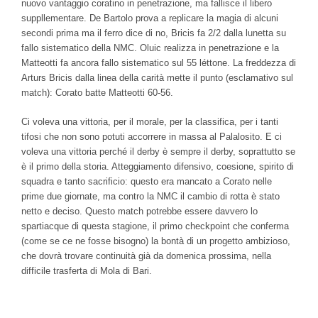
nuovo vantaggio coratino in penetrazione, ma fallisce il libero
suppllementare. De Bartolo prova a replicare la magia di alcuni
secondi prima ma il ferro dice di no, Bricis fa 2/2 dalla lunetta su
fallo sistematico della NMC. Oluic realizza in penetrazione e la
Matteotti fa ancora fallo sistematico sul 55 léttone. La freddezza di
Arturs Bricis dalla linea della carità mette il punto (esclamativo sul
match): Corato batte Matteotti 60-56.
Ci voleva una vittoria, per il morale, per la classifica, per i tanti
tifosi che non sono potuti accorrere in massa al Palalosito. E ci
voleva una vittoria perché il derby è sempre il derby, soprattutto se
è il primo della storia. Atteggiamento difensivo, coesione, spirito di
squadra e tanto sacrificio: questo era mancato a Corato nelle
prime due giornate, ma contro la NMC il cambio di rotta è stato
netto e deciso. Questo match potrebbe essere davvero lo
spartiacque di questa stagione, il primo checkpoint che conferma
(come se ce ne fosse bisogno) la bontà di un progetto ambizioso,
che dovrà trovare continuità già da domenica prossima, nella
difficile trasferta di Mola di Bari.