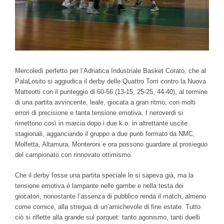
Mercoledì perfetto per l’Adriatica Industriale Basket Corato, che al
PalaLosito si aggiudica il derby delle Quattro Torri contro la Nuova
Matteotti con il punteggio di 60-56 (13-15, 25-25, 44-40), al termine
di una partita avvincente, leale, giocata a gran ritmo, con molti
errori di precisione e tanta tensione emotiva. I neroverdi si
rimettono così in marcia dopo i due k.o. in altrettante uscite
stagionali, agganciando il gruppo a due punti formato da NMC,
Molfetta, Altamura, Monteroni e ora possono guardare al prosieguo
del campionato con rinnovato ottimismo.
Che il derby fosse una partita speciale lo si sapeva già, ma la
tensione emotiva è lampante nelle gambe e nella testa dei
giocatori, nonostante l’assenza di pubblico renda il match, almeno
come cornice, alla stregua di un’amichevole di fine estate. Tutto
ciò si riflette alla grande sul parquet: tanto agonismo, tanti duelli