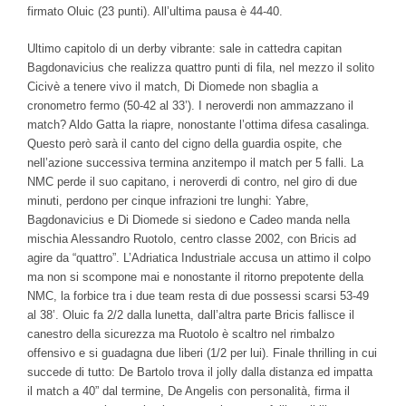
firmato Oluic (23 punti). All’ultima pausa è 44-40.
Ultimo capitolo di un derby vibrante: sale in cattedra capitan
Bagdonavicius che realizza quattro punti di fila, nel mezzo il solito
Cicivè a tenere vivo il match, Di Diomede non sbaglia a
cronometro fermo (50-42 al 33’). I neroverdi non ammazzano il
match? Aldo Gatta la riapre, nonostante l’ottima difesa casalinga.
Questo però sarà il canto del cigno della guardia ospite, che
nell’azione successiva termina anzitempo il match per 5 falli. La
NMC perde il suo capitano, i neroverdi di contro, nel giro di due
minuti, perdono per cinque infrazioni tre lunghi: Yabre,
Bagdonavicius e Di Diomede si siedono e Cadeo manda nella
mischia Alessandro Ruotolo, centro classe 2002, con Bricis ad
agire da “quattro”. L’Adriatica Industriale accusa un attimo il colpo
ma non si scompone mai e nonostante il ritorno prepotente della
NMC, la forbice tra i due team resta di due possessi scarsi 53-49
al 38’. Oluic fa 2/2 dalla lunetta, dall’altra parte Bricis fallisce il
canestro della sicurezza ma Ruotolo è scaltro nel rimbalzo
offensivo e si guadagna due liberi (1/2 per lui). Finale thrilling in cui
succede di tutto: De Bartolo trova il jolly dalla distanza ed impatta
il match a 40” dal termine, De Angelis con personalità, firma il