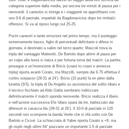
categoria superiore dalla media, poi ancora tre minuti di pausa per i
neroverdi: il canestro si stringe e i viaggianti ne approfittano con
uno 0-6 di parziale, impattati da Bagdonavicius dopo tre rimbalzi
offensivi. Si va al riposo lungo sul 25-25.
Pochi canestri e tante emozioni nel primo tempo, ma il punteggio
estremamente basso, figlio di percentuali deficitarie e difese in
giornata, è destinato a salire nel terzo quarto: Mascoli trova la
tripla del vantaggio Matteotti, De Bartolo dopo attimi di paura per
un colpo alla testa si rialza e per fortuna torna del match. La partita
prosegue e un’invenzione di Bricis (coast to coast e annessa
tripla) riporta avanti Corato, ma Mazzilli, sempre dai 6.75 effettua il
contro sorpasso (29-31 al 24’). Bricis (15 punti) fa en plein dalla
lunetta (3/3), la tripla di De Angelis su assistenza del solito Idiaru e
il tecnico fischiato ad Aldo Gatta sembrano indirizzare
definitivamente il match sponda neroverde. Bricis realizza il libero
e nell’azione successiva Efe Idiaru spara da tre, battezzato dai
difensori in casacca blu (39-31 al 26’). Il 10-0 di parziale in 120
secondi non scompone la banda Verile che si rifà sotto con De
Bartolo e Cicivè. La schiacciata di Yabre riporta Corato a +8, ma
gli ospiti negli ultimi 64” piazzano un importante 1-5 di parziale