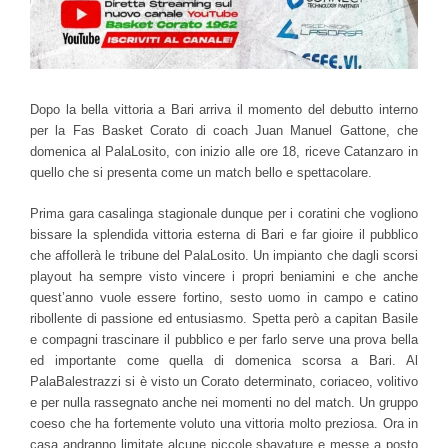
Dopo la bella vittoria a Bari arriva il momento del debutto interno
per la Fas Basket Corato di coach Juan Manuel Gattone, che
domenica al PalaLosito, con inizio alle ore 18, riceve Catanzaro in
quello che si presenta come un match bello e spettacolare.
Prima gara casalinga stagionale dunque per i coratini che vogliono
bissare la splendida vittoria esterna di Bari e far gioire il pubblico
che affollerà le tribune del PalaLosito. Un impianto che dagli scorsi
playout ha sempre visto vincere i propri beniamini e che anche
quest’anno vuole essere fortino, sesto uomo in campo e catino
ribollente di passione ed entusiasmo. Spetta però a capitan Basile
e compagni trascinare il pubblico e per farlo serve una prova bella
ed importante come quella di domenica scorsa a Bari. Al
PalaBalestrazzi si è visto un Corato determinato, coriaceo, volitivo
e per nulla rassegnato anche nei momenti no del match. Un gruppo
coeso che ha fortemente voluto una vittoria molto preziosa. Ora in
casa andranno limitate alcune piccole sbavature e messe a posto