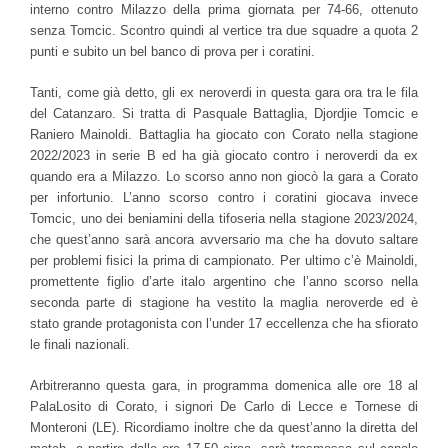
interno contro Milazzo della prima giornata per 74-66, ottenuto
senza Tomcic. Scontro quindi al vertice tra due squadre a quota 2
punti e subito un bel banco di prova per i coratini.
Tanti, come già detto, gli ex neroverdi in questa gara ora tra le fila
del Catanzaro. Si tratta di Pasquale Battaglia, Djordjie Tomcic e
Raniero Mainoldi. Battaglia ha giocato con Corato nella stagione
2022/2023 in serie B ed ha già giocato contro i neroverdi da ex
quando era a Milazzo. Lo scorso anno non giocò la gara a Corato
per infortunio. L’anno scorso contro i coratini giocava invece
Tomcic, uno dei beniamini della tifoseria nella stagione 2023/2024,
che quest’anno sarà ancora avversario ma che ha dovuto saltare
per problemi fisici la prima di campionato. Per ultimo c’è Mainoldi,
promettente figlio d’arte italo argentino che l’anno scorso nella
seconda parte di stagione ha vestito la maglia neroverde ed è
stato grande protagonista con l’under 17 eccellenza che ha sfiorato
le finali nazionali.
Arbitreranno questa gara, in programma domenica alle ore 18 al
PalaLosito di Corato, i signori De Carlo di Lecce e Tornese di
Monteroni (LE). Ricordiamo inoltre che da quest’anno la diretta del