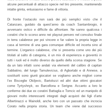
alcune percentuali di attacco specie nel tiro presente, mantenendo
intatte grinta, entusiasmo e fame di vittoria.
Di fronte l’ostacolo non sarà dei più semplici visto che il
Catanzaro, guidato da quest’anno da coach Santambrogio, è
avversario ostico e difficile da affrontare. Ne sanno qualcosa i
coratini che lo scorso anno nei playout persero nel convulso finale
in terra calabrese per poi vincere e far valere la propria legge in
casa al termine di una gara comunque difficile ed incerta sino al
termine. L’organico calabrese, che si presenta come uno dei più
titolati al salto di categoria, è un mix di esperienza e gioventù in
tutti i ruoli ed è molto diverso da quello della scorsa stagione. Se
da un lato infatti sono andati via elementi del calibro di capitan
Sabbatino, del lungo Tamulevicius, di Agbortabi e di Annese, a
sostituirli sono giunti giocatori se vogliamo anche migliori come
l’ex Bisceglie Okiljevic, Bartolozzi ed altri due ottimi giocatori
come Tyrtyshnyk, ex Barcellona e Serigne. Accanto a loro le
conferme dei due ex coratini Battaglia e Tomcic ed un manipolo di
giovani molto interessanti integrati dagli acquisti dei figli d’arte
Albertinazzi e Mainoldi, anche loro con un passato che incrocia
Corato nella propria storia. Un team che viene dal successo