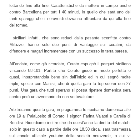
lottando fino alla fine. Caratteristiche da mettere in campo anche
contro Barcellona per tutti i 40 minuti, in quello che sarà uno dei
tanti spareggi che i neroverdi dovranno affrontare da qui alla fine
del torneo.
I siciliani infatti, che sono reduci dalla pesante sconfitta contro
Milazzo, hanno solo due punti di vantaggio sui coratini, da
difendere e magari incrementare con un successo in terra barese.
All’andata, come già ricordato, Corato espugnò il parquet siciliano
vincendo 88-101. Partita che Corato giocò in modo perfetto o
quasi, interpretandola bene sin dall’inizio ed in cui segnò molte
triple, specie con Manisi, che di quella gara fu top scorer con 27
punti. Una gara che tutti sperano si possa ripetere domenica sera
contro però un avversario da non sottovalutare.
Arbitreranno questa gara, in programma lo ripetiamo domenica alle
ore 19 al PalaLosito di Corato, i signori Farina Valaori e Carella di
Brindisi. Ricordiamo inoltre che da quest’anno la diretta del match,
solo in questo caso a partire dalle ore 18,50 circa, sarà trasmessa
sul canale ufficiale youtube della società neroverde, a cui vi