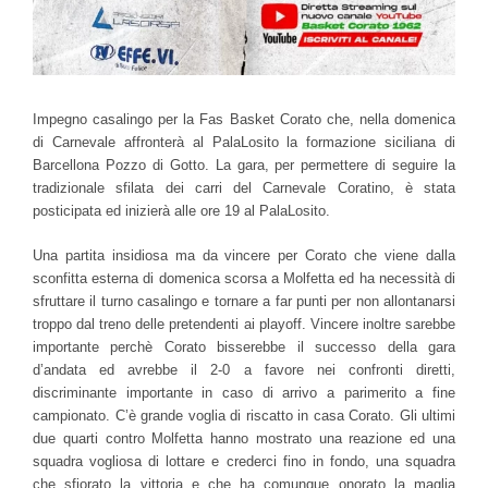
Impegno casalingo per la Fas Basket Corato che, nella domenica
di Carnevale affronterà al PalaLosito la formazione siciliana di
Barcellona Pozzo di Gotto. La gara, per permettere di seguire la
tradizionale sfilata dei carri del Carnevale Coratino, è stata
posticipata ed inizierà alle ore 19 al PalaLosito.
Una partita insidiosa ma da vincere per Corato che viene dalla
sconfitta esterna di domenica scorsa a Molfetta ed ha necessità di
sfruttare il turno casalingo e tornare a far punti per non allontanarsi
troppo dal treno delle pretendenti ai playoff. Vincere inoltre sarebbe
importante perchè Corato bisserebbe il successo della gara
d’andata ed avrebbe il 2-0 a favore nei confronti diretti,
discriminante importante in caso di arrivo a parimerito a fine
campionato. C’è grande voglia di riscatto in casa Corato. Gli ultimi
due quarti contro Molfetta hanno mostrato una reazione ed una
squadra vogliosa di lottare e crederci fino in fondo, una squadra
che sfiorato la vittoria e che ha comunque onorato la maglia