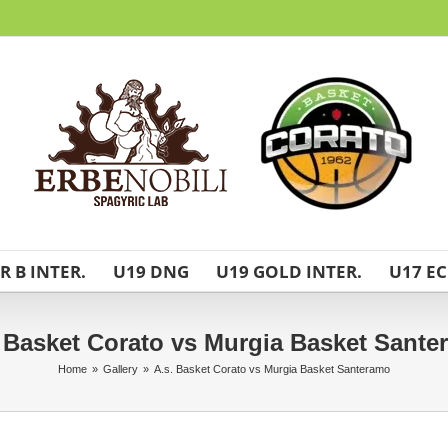
R B INTER.
U19 DNG
U19 GOLD INTER.
U17 EC
 Basket Corato vs Murgia Basket Sant
Home
»
Gallery
»
A.s. Basket Corato vs Murgia Basket Santeramo