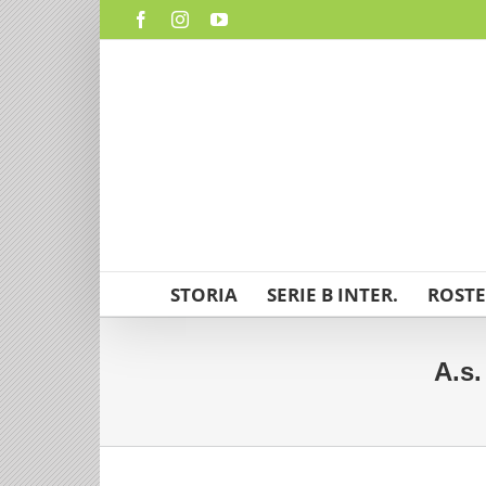
Salta
Facebook
Instagram
YouTube
al
contenuto
STORIA
SERIE B INTER.
ROSTE
A.s.