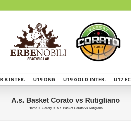
R B INTER.
U19 DNG
U19 GOLD INTER.
U17 EC
A.s. Basket Corato vs Rutigliano
Home
»
Gallery
»
A.s. Basket Corato vs Rutigliano