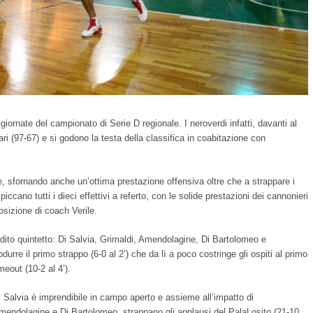
giornate del campionato di Serie D regionale. I neroverdi infatti, davanti al
i (97-67) e si godono la testa della classifica in coabitazione con
, sfornando anche un’ottima prestazione offensiva oltre che a strappare i
piccano tutti i dieci effettivi a referto, con le solide prestazioni dei cannonieri
osizione di coach Verile.
dito quintetto: Di Salvia, Grimaldi, Amendolagine, Di Bartolomeo e
durre il primo strappo (6-0 al 2’) che da lì a poco costringe gli ospiti al primo
meout (10-2 al 4’).
i Salvia è imprendibile in campo aperto e assieme all’impatto di
mendolagine e Di Bartolomeo, strappano gli applausi del PalaLosito (21-10