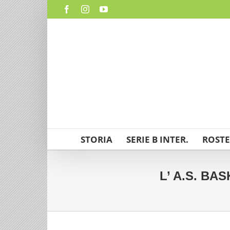
Salta
Facebook
Instagram
YouTube
al
contenuto
STORIA
SERIE B INTER.
ROSTE
L’ A.S. BA