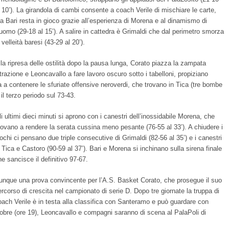
l 10’). La girandola di cambi consente a coach Verile di mischiare le carte,
a Bari resta in gioco grazie all’esperienza di Morena e al dinamismo di
uomo (29-18 al 15’). A salire in cattedra è Grimaldi che dal perimetro smorza
 velleità baresi (43-29 al 20’).
lla ripresa delle ostilità dopo la pausa lunga, Corato piazza la zampata
trazione e Leoncavallo a fare lavoro oscuro sotto i tabelloni, propiziano
ca a contenere le sfuriate offensive neroverdi, che trovano in Tica (tre bombe
 il terzo periodo sul 73-43.
li ultimi dieci minuti si aprono con i canestri dell’inossidabile Morena, che
rovano a rendere la serata cussina meno pesante (76-55 al 33’). A chiudere i
iochi ci pensano due triple consecutive di Grimaldi (82-56 al 35’) e i canestri
i Tica e Castoro (90-59 al 37’). Bari e Morena si inchinano sulla sirena finale
he sancisce il definitivo 97-67.
unque una prova convincente per l’A.S. Basket Corato, che prosegue il suo
ercorso di crescita nel campionato di serie D. Dopo tre giornate la truppa di
oach Verile è in testa alla classifica con Santeramo e può guardare con
bre (ore 19), Leoncavallo e compagni saranno di scena al PalaPoli di