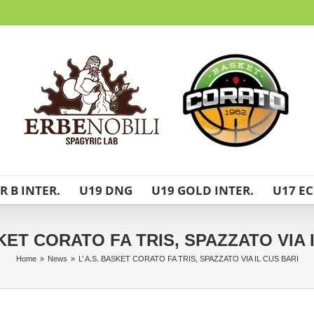
R B INTER.
U19 DNG
U19 GOLD INTER.
U17 EC
SKET CORATO FA TRIS, SPAZZATO VIA 
Home
»
News
»
L’ A.S. BASKET CORATO FA TRIS, SPAZZATO VIA IL CUS BARI