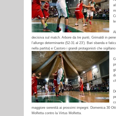
a
m
C
le
A
decisiva sul match. Arbore da tre punti, Grimaldi in pene
l’allungo determinante (52-31 al 23’). Bari sbanda e fati
nella partita) e Castoro i grandi protagonisti che sigillano
G
p
g
d
c
D
p
c
maggiore serenità ai prossimi impegni. Domenica 30 Otto
Molfetta contro la Virtus Molfetta.