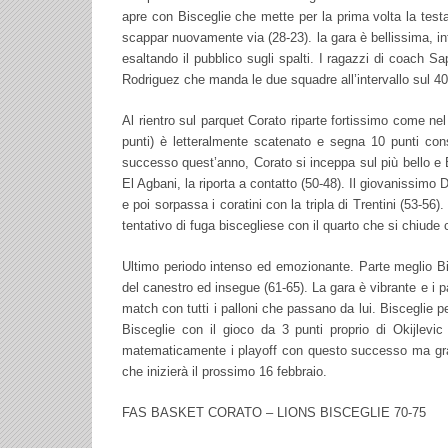
apre con Bisceglie che mette per la prima volta la test
scappar nuovamente via (28-23). la gara è bellissima, i
esaltando il pubblico sugli spalti. I ragazzi di coach S
Rodriguez che manda le due squadre all’intervallo sul 40
Al rientro sul parquet Corato riparte fortissimo come n
punti) è letteralmente scatenato e segna 10 punti con
successo quest’anno, Corato si inceppa sul più bello e B
El Agbani, la riporta a contatto (50-48). Il giovanissim
e poi sorpassa i coratini con la tripla di Trentini (53-5
tentativo di fuga biscegliese con il quarto che si chiude 
Ultimo periodo intenso ed emozionante. Parte meglio Bis
del canestro ed insegue (61-65). La gara è vibrante e i pa
match con tutti i palloni che passano da lui. Bisceglie p
Bisceglie con il gioco da 3 punti proprio di Okijlevic
matematicamente i playoff con questo successo ma gran
che inizierà il prossimo 16 febbraio.
FAS BASKET CORATO – LIONS BISCEGLIE 70-75