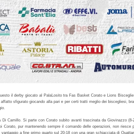
esto il derby giocato al PalaLosito tra Fas Basket Corato e Lions Bisceglie. A
fatto sfigurato giocando alla pari e per certi tratti meglio dei biscegliesi, br
io.
Di Camillo. Si parte con Corato subito avanti trascinata da Giovinazzo (8-2).
oi Corato, pur mantenendo sempre il comando delle operazioni, non riesce p
in vantaggio a fine primo quarto sul 20-18 con una gran schiacciata di Ouatta