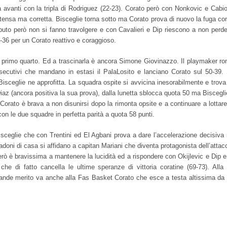
a avanti con la tripla di Rodriguez (22-23). Corato però con Nonkovic e Cab
ntensa ma corretta. Bisceglie torna sotto ma Corato prova di nuovo la fuga co
aputo però non si fanno travolgere e con Cavalieri e Dip riescono a non perder
-36 per un Corato reattivo e coraggioso.
el primo quarto. Ed a trascinarla è ancora Simone Giovinazzo. Il playmaker r
secutivi che mandano in estasi il PalaLosito e lanciano Corato sul 50-39.
isceglie ne approfitta. La squadra ospite si avvicina inesorabilmente e trova
o Diaz (ancora positiva la sua prova), dalla lunetta sblocca quota 50 ma Bisce
6). Corato è brava a non disunirsi dopo la rimonta opsite e a continuare a lotta
con le due squadre in perfetta parità a quota 58 punti.
ceglie che con Trentini ed El Agbani prova a dare l’accelerazione decisiva 
doni di casa si affidano a capitan Mariani che diventa protagonista dell’attacco 
erò è bravissima a mantenere la lucidità ed a rispondere con Okijlevic e Dip e
 che di fatto cancella le ultime speranze di vittoria coratine (69-73). All
de merito va anche alla Fas Basket Corato che esce a testa altissima da q