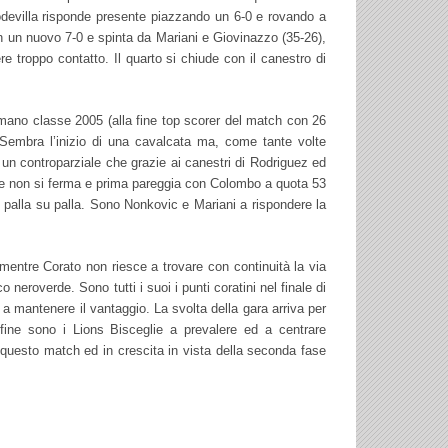
iodevilla risponde presente piazzando un 6-0 e rovando a
n un nuovo 7-0 e spinta da Mariani e Giovinazzo (35-26),
e troppo contatto. Il quarto si chiude con il canestro di
omano classe 2005 (alla fine top scorer del match con 26
 Sembra l’inizio di una cavalcata ma, come tante volte
 un controparziale che grazie ai canestri di Rodriguez ed
glie non si ferma e prima pareggia con Colombo a quota 53
re palla su palla. Sono Nonkovic e Mariani a rispondere la
mentre Corato non riesce a trovare con continuità la via
neroverde. Sono tutti i suoi i punti coratini nel finale di
 a mantenere il vantaggio. La svolta della gara arriva per
a fine sono i Lions Bisceglie a prevalere ed a centrare
uesto match ed in crescita in vista della seconda fase