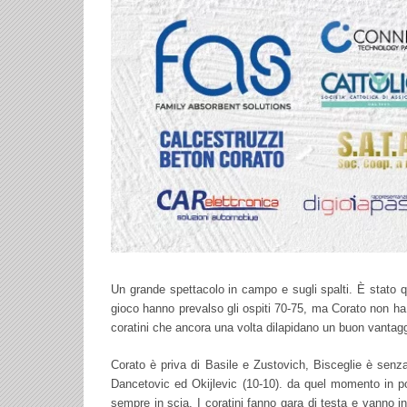
Un grande spettacolo in campo e sugli spalti. È stato qu
gioco hanno prevalso gli ospiti 70-75, ma Corato non ha af
coratini che ancora una volta dilapidano un buon vantagg
Corato è priva di Basile e Zustovich, Bisceglie è senza 
Dancetovic ed Okijlevic (10-10). da quel momento in p
sempre in scia. I coratini fanno gara di testa e vanno 