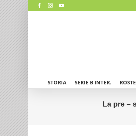
Salta
Facebook
Instagram
YouTube
al
contenuto
STORIA
SERIE B INTER.
ROSTE
La pre – 