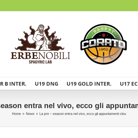
R B INTER.
U19 DNG
U19 GOLD INTER.
U17 EC
season entra nel vivo, ecco gli appunta
Home
»
News
»
La pre – season entra nel vivo, ecco gli appuntamenti clou