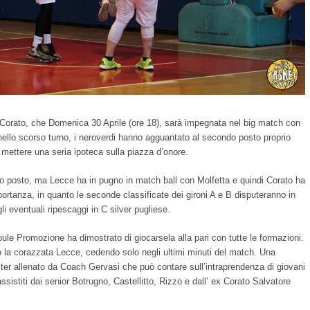
t Corato, che Domenica 30 Aprile (ore 18), sarà impegnata nel big match con
o nello scorso turno, i neroverdi hanno agguantato al secondo posto proprio
i mettere una seria ipoteca sulla piazza d’onore.
imo posto, ma Lecce ha in pugno in match ball con Molfetta e quindi Corato ha
portanza, in quanto le seconde classificate dei gironi A e B disputeranno in
i eventuali ripescaggi in C silver pugliese.
le Promozione ha dimostrato di giocarsela alla pari con tutte le formazioni.
tro la corazzata Lecce, cedendo solo negli ultimi minuti del match. Una
roster allenato da Coach Gervasi che può contare sull’intraprendenza di giovani
sistiti dai senior Botrugno, Castellitto, Rizzo e dall’ ex Corato Salvatore