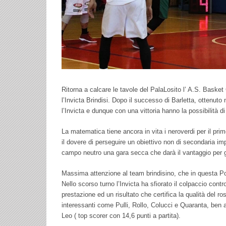
Ritorna a calcare le tavole del PalaLosito l’ A.S. Baske
l’Invicta Brindisi. Dopo il successo di Barletta, ottenut
l’Invicta e dunque con una vittoria hanno la possibilità d
La matematica tiene ancora in vita i neroverdi per il pr
il dovere di perseguire un obiettivo non di secondaria im
campo neutro una gara secca che darà il vantaggio per gl
Massima attenzione al team brindisino, che in questa Pou
Nello scorso turno l’Invicta ha sfiorato il colpaccio con
prestazione ed un risultato che certifica la qualità del 
interessanti come Pulli, Rollo, Colucci e Quaranta, ben as
Leo ( top scorer con 14,6 punti a partita).