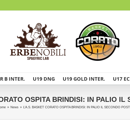
R B INTER.
U19 DNG
U19 GOLD INTER.
U17 EC
CORATO OSPITA BRINDISI: IN PALIO I
ome
»
News
»
L’A.S. BASKET CORATO OSPITA BRINDISI: IN PALIO IL SECONDO POS