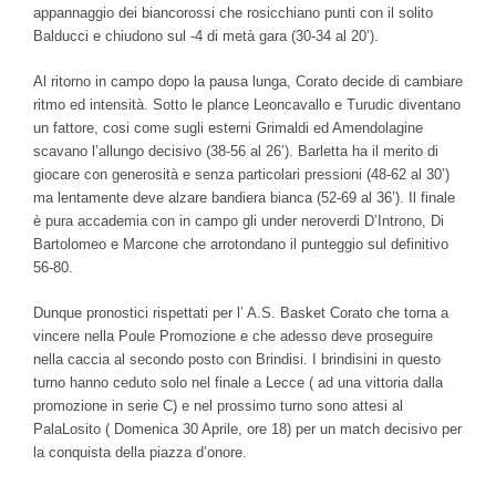
appannaggio dei biancorossi che rosicchiano punti con il solito
Balducci e chiudono sul -4 di metà gara (30-34 al 20’).
Al ritorno in campo dopo la pausa lunga, Corato decide di cambiare
ritmo ed intensità. Sotto le plance Leoncavallo e Turudic diventano
un fattore, cosi come sugli esterni Grimaldi ed Amendolagine
scavano l’allungo decisivo (38-56 al 26’). Barletta ha il merito di
giocare con generosità e senza particolari pressioni (48-62 al 30’)
ma lentamente deve alzare bandiera bianca (52-69 al 36’). Il finale
è pura accademia con in campo gli under neroverdi D’Introno, Di
Bartolomeo e Marcone che arrotondano il punteggio sul definitivo
56-80.
Dunque pronostici rispettati per l’ A.S. Basket Corato che torna a
vincere nella Poule Promozione e che adesso deve proseguire
nella caccia al secondo posto con Brindisi. I brindisini in questo
turno hanno ceduto solo nel finale a Lecce ( ad una vittoria dalla
promozione in serie C) e nel prossimo turno sono attesi al
PalaLosito ( Domenica 30 Aprile, ore 18) per un match decisivo per
la conquista della piazza d’onore.