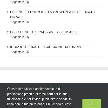
1 Agosto 2026
ERBENOBILI E’ IL NUOVO MAIN SPONSOR DEL BASKET
CORATO
1 Agosto 2026
ECCO LE NOSTRE PROSSIME AVVERSARIE!
1 Agosto 2026
IL BASKET CORATO INGAGGIA PIETRO DA RIN
1 Agosto 2026
Questo sito utilizza cookie tecnici e di
profilazione propri e di terze parti per le sue
funzionalità e per inviarti pubblicità e servizi in
© Copyright
2026 | AS Basket Corato - Tutti i diritti sono riservati
OK
linea con le tue preferenze. Chiudendo questo