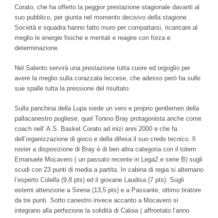
Corato, che ha offerto la peggior prestazione stagionale davanti al
suo pubblico, per giunta nel momento decisivo della stagione.
Società e squadra hanno fatto muro per compattarsi, ricaricare al
meglio le energie fisiche e mentali e reagire con forza e
determinazione.
Nel Salento servirà una prestazione tutta cuore ed orgoglio per
avere la meglio sulla corazzata leccese, che adesso però ha sulle
sue spalle tutta la pressione del risultato.
Sulla panchina della Lupa siede un vero e proprio gentlemen della
pallacanestro pugliese, quel Tonino Bray protagonista anche come
coach nell’ A.S. Basket Corato ad inizi anni 2000 e che fa
dell’organizzazione di gioco e della difesa il suo credo tecnico. Il
roster a disposizione di Bray è di ben altra categoria con il totem
Emanuele Mocavero ( un passato recente in Lega2 e serie B) sugli
scudi con 23 punti di media a partita. In cabina di regia si alternano
l’esperto Colella (9,8 pts) ed il giovane Laudisa (7 pts). Sugli
esterni attenzione a Sirena (13,5 pts) e a Passante, ottimo tiratore
da tre punti. Sotto canestro invece accanto a Mocavero si
integrano alla perfezione la solidità di Caloia ( affrontato l’anno