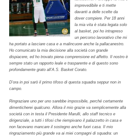
imprevedibile e ti mette
davanti a delle scelte da
dover compiere. Per 18 anni
la mia vita è stata legata solo
al basket, poi ho intrapreso
un percorso lavorativo che mi
ha portato a lasciare casa e a malincuore anche la pallacanestro.
Ho comunicato la mia decisione alla società con grande
dispiacere, ed ho trovato piena comprensione ed affetto. Il nostro è
sempre stato un rapporto leale e trasparente e di questo sono
profondamente grato all’A.S. Basket Corato.
D’ora in poi sarò il primo tifoso di questa squadra seppur non in
campo.
Ringraziare uno per uno sarebbe impossibile, perché certamente
dimenticherei qualcuno. Allora il mio grazie va semplicemente alla
società con in testa il Presidente Marulli, allo staff tecnico e
dirigenziale, a tutti i tifosi che riempivano il palazzetto in casa e
non facevano mancare il sostegno anche fuori casa. Il mio
ringraziamento più grande va ai miei compagni di squadra: un