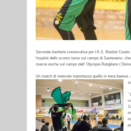
Seconda trasferta consecutiva per l’A.S. Basket Corato n
l’exploit dello scorso turno sul campo di Santeramo, che h
marcia anche sul campo dell’ Olympia Rutigliano ( Dom
Un match di notevole importanza quello in terra barese, si
s
“
c
S
i
n
p