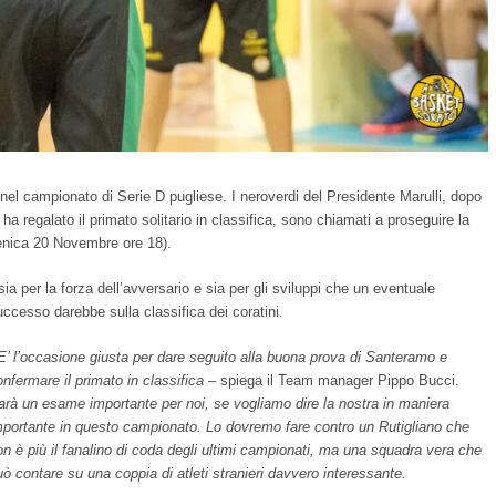
el campionato di Serie D pugliese. I neroverdi del Presidente Marulli, dopo
a regalato il primato solitario in classifica, sono chiamati a proseguire la
enica 20 Novembre ore 18).
a per la forza dell’avversario e sia per gli sviluppi che un eventuale
uccesso darebbe sulla classifica dei coratini.
 E’ l’occasione giusta per dare seguito alla buona prova di Santeramo e
onfermare il primato in classifica
– spiega il Team manager Pippo Bucci.
arà un esame importante per noi, se vogliamo dire la nostra in maniera
mportante in questo campionato. Lo dovremo fare contro un Rutigliano che
on è più il fanalino di coda degli ultimi campionati, ma una squadra vera che
uò contare su una coppia di atleti stranieri davvero interessante.