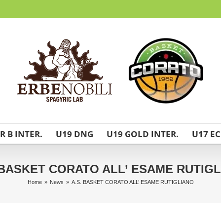
R B INTER.
U19 DNG
U19 GOLD INTER.
U17 EC
 BASKET CORATO ALL’ ESAME RUTIG
Home
»
News
»
A.S. BASKET CORATO ALL’ ESAME RUTIGLIANO