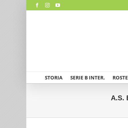
Salta
Facebook
Instagram
YouTube
al
contenuto
STORIA
SERIE B INTER.
ROSTE
A.S.