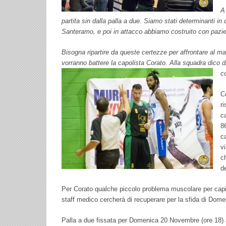
A
partita sin dalla palla a due. Siamo stati determinanti in
Santeramo, e poi in attacco abbiamo costruito con pazien
Bisogna ripartire da queste certezze per affrontare al m
vorranno battere la capolista Corato. Alla squadra dico 
c
C
ri
c
8
c
v
c
de
Per Corato qualche piccolo problema muscolare per capi
staff medico cercherà di recuperare per la sfida di Dome
Palla a due fissata per Domenica 20 Novembre (ore 18) al 