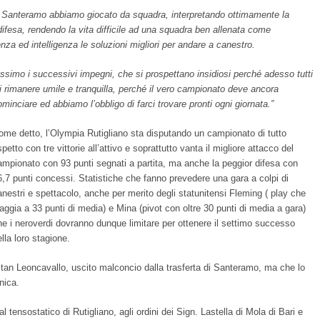
 Santeramo abbiamo giocato da squadra, interpretando ottimamente la
 difesa, rendendo la vita difficile ad una squadra ben allenata come
za ed intelligenza le soluzioni migliori per andare a canestro.
assimo i successivi impegni, che si prospettano insidiosi perché adesso tutti
di rimanere umile e tranquilla, perché il vero campionato deve ancora
ominciare ed abbiamo l’obbligo di farci trovare pronti ogni giornata.”
ome detto, l’Olympia Rutigliano sta disputando un campionato di tutto
spetto con tre vittorie all’attivo e soprattutto vanta il migliore attacco del
ampionato con 93 punti segnati a partita, ma anche la peggior difesa con
6,7 punti concessi. Statistiche che fanno prevedere una gara a colpi di
anestri e spettacolo, anche per merito degli statunitensi Fleming ( play che
iaggia a 33 punti di media) e Mina (pivot con oltre 30 punti di media a gara)
he i neroverdi dovranno dunque limitare per ottenere il settimo successo
lla loro stagione.
tan Leoncavallo, uscito malconcio dalla trasferta di Santeramo, ma che lo
nica.
tensostatico di Rutigliano, agli ordini dei Sign. Lastella di Mola di Bari e