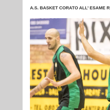
A.S. BASKET CORATO ALL’ ESAME 
Ingrandisci
immagine