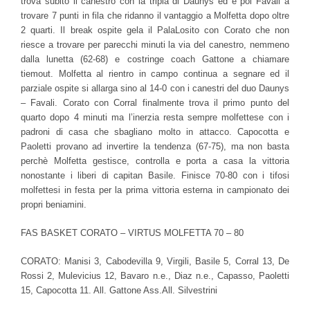
trova subito il canestro con la tripla di Daunys ed è poi Favali a
trovare 7 punti in fila che ridanno il vantaggio a Molfetta dopo oltre
2 quarti. Il break ospite gela il PalaLosito con Corato che non
riesce a trovare per parecchi minuti la via del canestro, nemmeno
dalla lunetta (62-68) e costringe coach Gattone a chiamare
tiemout. Molfetta al rientro in campo continua a segnare ed il
parziale ospite si allarga sino al 14-0 con i canestri del duo Daunys
– Favali. Corato con Corral finalmente trova il primo punto del
quarto dopo 4 minuti ma l’inerzia resta sempre molfettese con i
padroni di casa che sbagliano molto in attacco. Capocotta e
Paoletti provano ad invertire la tendenza (67-75), ma non basta
perchè Molfetta gestisce, controlla e porta a casa la vittoria
nonostante i liberi di capitan Basile. Finisce 70-80 con i tifosi
molfettesi in festa per la prima vittoria esterna in campionato dei
propri beniamini.
FAS BASKET CORATO – VIRTUS MOLFETTA 70 – 80
CORATO: Manisi 3, Cabodevilla 9, Virgili, Basile 5, Corral 13, De
Rossi 2, Mulevicius 12, Bavaro n.e., Diaz n.e., Capasso, Paoletti
15, Capocotta 11. All. Gattone Ass.All. Silvestrini