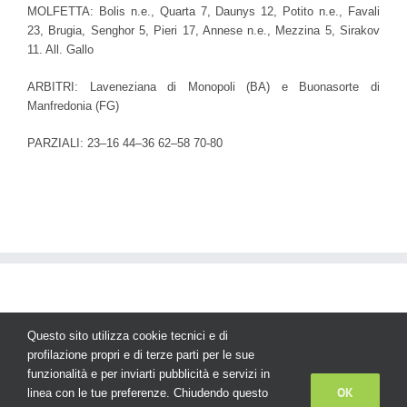
MOLFETTA: Bolis n.e., Quarta 7, Daunys 12, Potito n.e., Favali
23, Brugia, Senghor 5, Pieri 17, Annese n.e., Mezzina 5, Sirakov
11. All. Gallo
ARBITRI: Laveneziana di Monopoli (BA) e Buonasorte di
Manfredonia (FG)
PARZIALI:
23
–
16
44
–
36
62
–
58
70
-80
Questo sito utilizza cookie tecnici e di
profilazione propri e di terze parti per le sue
funzionalità e per inviarti pubblicità e servizi in
© Copyright
2026 | AS Basket Corato - Tutti i diritti sono riservati
OK
linea con le tue preferenze. Chiudendo questo