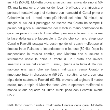
sul +12 (50-38). Molfetta prova a riavvicinarsi arrivando sino al 50-
43, ma la manovra offensiva dei locali è efficace e chirirugica e
punisce i tentativi ospiti di rientrare con i canestri di Corral prima e
Cabodevilla poi. I ritmi sono più blandi dei primi 20 minuti, si
sbaglia di più ed il punteggio ne risente ma Corato ha sempre il
pallino del gioco e l’andamento del match in mano controllando la
gara per parecchi minuti. I molfettesi provano a tenersi in scia ma
la fase della gara è favorevole a Corato che con uno strepitoso
Corral e Paoletti scappa via costringendo cil coach molfettese al
timeout in un PalaLosito incandescente e festoso (59-46). Dopo la
sospensione la musica cambia, con Molfetta che si scuote e
lentamente risale la china a fronte di un Corato che invece
smarrisce la via del canestro. Favali, Quarta e la tripla di Daunys
riaprono una gara che sembrava indirizzata verso Corato e
rimettono tutto in discussione (59-55). i coratini, ancora con una
tripla dello scatenato Paoletti (62-55), provano ad arginare il rientro
ospite, ma la tripla di Mezzina tiene vive le speranze molfettesi e
manda le due squadre all’ultimo miniri poso con i coratini avanti
62-58.
Nell’ultimo quarto cambia totalmente l’inerzia della gara. Molfetta