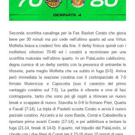
Seconda sconfitta casalinga per la Fas Basket Corato che gioca
bene per 30 minuti ma poi cede nell’ultimo quarto ad una Virtus
Molfetta brava a crederci fino alla fine. Il derby finisce quindi con i
molfettesi vittoriosi 70-80 ed i coratini a recriminare per una
sconfitta maturata nell’ultimo quarto. In un PalaLosito caldissimo,
degna cornice di un derby sentito con la presenza di entrambe le
tifoserie, parte meglio Molfetta che va subito in fuga (0-5). Arriva
però immediata la reazione coratina con il controparziale di 7-0
firmato Mulevicius e Capocotta (suo il canestro del primo
vantaggio coratino sul 7-5). La partita è vibrante e vive di fasi
contrapposte, tanto che sono poi gli ospiti a ritrovare un nuovo
break e scappare di nuovo. Stavolta lo 0-9 lo firmano Pieri, Quarta
e Favali (7-14). La tripla di Paoletti scuote Corato e avvia il nuovo
parziale coratino. Accanto a lui sono Basile, Corral e Cabodevilla a
riportare prima avanti Corato (17-14), e poi addirittura a tentare la
fuga (21-14, break di 14-0). Il quarto, nel tripudio del PalaLosito, si
chiude con i due liberi di Corral per il 23-16 dopo 10 minuti di gara.