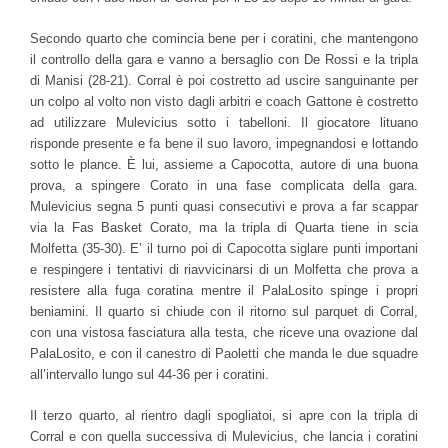
Secondo quarto che comincia bene per i coratini, che mantengono
il controllo della gara e vanno a bersaglio con De Rossi e la tripla
di Manisi (28-21). Corral è poi costretto ad uscire sanguinante per
un colpo al volto non visto dagli arbitri e coach Gattone è costretto
ad utilizzare Mulevicius sotto i tabelloni. Il giocatore lituano
risponde presente e fa bene il suo lavoro, impegnandosi e lottando
sotto le plance. È lui, assieme a Capocotta, autore di una buona
prova, a spingere Corato in una fase complicata della gara.
Mulevicius segna 5 punti quasi consecutivi e prova a far scappar
via la Fas Basket Corato, ma la tripla di Quarta tiene in scia
Molfetta (35-30). E’ il turno poi di Capocotta siglare punti importani
e respingere i tentativi di riavvicinarsi di un Molfetta che prova a
resistere alla fuga coratina mentre il PalaLosito spinge i propri
beniamini. Il quarto si chiude con il ritorno sul parquet di Corral,
con una vistosa fasciatura alla testa, che riceve una ovazione dal
PalaLosito, e con il canestro di Paoletti che manda le due squadre
all’intervallo lungo sul 44-36 per i coratini.
Il terzo quarto, al rientro dagli spogliatoi, si apre con la tripla di
Corral e con quella successiva di Mulevicius, che lancia i coratini