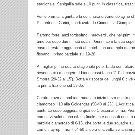
stagionale. Senigallia sale a 10 punti in classifica, trasci
Verile premia la grinta e la continuità di Amendolagine ch
Pierantoni e Gurini, coadiuvato da Giacomini, Giampieri
Partono forte, anzi fortissimo i neroverdi, che nei primi 
time out dopo due minuti scarsi. Gurini apre la sua super p
casa di restare aggrappati al match con una tripla (sarann
fissano il primo parziale sul 19-28.
Al miglior primo quarto stagionale però, fa da contralta
riescono più a pungere. I biancorossi fanno 11-0 di parzia
Smorra (29-32 al 15′). Botta e risposta dei lunghi Cicivè
la prima frazione sul 39-35.
Corato prova a cambiare marcia a inizio terzo quarto e sig
clamoroso +10 alla Goldengas (50-40 al 23′). L’Adriatica I
punti. Le cose peggiorano quando Crescenzi prima, Pieran
con nervi saldi e una difesa finalmente degna di questo n
parziale clamoroso di 0-13, che porta le due squadre sul 
con un lay-up firma il 64-60 ancora una volta sulla sirena