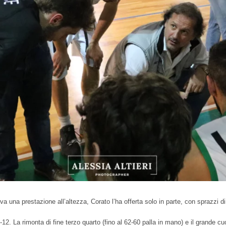
va una prestazione all’altezza, Corato l’ha offerta solo in parte, con sprazzi d
 -12. La rimonta di fine terzo quarto (fino al 62-60 palla in mano) e il grande c