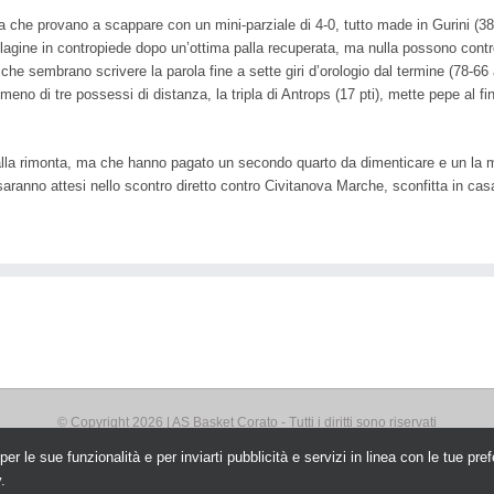
 che provano a scappare con un mini-parziale di 4-0, tutto made in Gurini (38 p
lagine in contropiede dopo un’ottima palla recuperata, ma nulla possono contr
o) che sembrano scrivere la parola fine a sette giri d’orologio dal termine (78-66
a meno di tre possessi di distanza, la tripla di Antrops (17 pti), mette pepe al 
i alla rimonta, ma che hanno pagato un secondo quarto da dimenticare e un la 
a saranno attesi nello scontro diretto contro Civitanova Marche, sconfitta in c
© Copyright
2026 | AS Basket Corato - Tutti i diritti sono riservati
ti per le sue funzionalità e per inviarti pubblicità e servizi in linea con le tu
Facebook
Instagram
YouTube
y
.