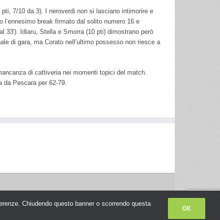
ti, 7/10 da 3). I neroverdi non si lasciano intimorire e
o l’ennesimo break firmato dal solito numero 16 e
 al 33′). Idiaru, Stella e Smorra (10 pti) dimostrano però
finale di gara, ma Corato nell’ultimo possesso non riesce a
mancanza di cattiveria nei momenti topici del match.
asa da Pescara per 62-79.
e preferenze. Chiudendo questo banner o scorrendo questa
OK