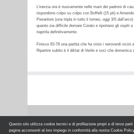
L’inerzia ora è nuovamente nelle mani dei padroni di casa
rispondono colpo su colpo con Boffelli (15 pti) e Amendo
Pierantoni (una tripla in tutto il torneo, oggi 3/5 dall’arc
quanto sia difficile domare Corato e riportano gli ospiti 
riaprirla definitivamente.
Finisce 83-78 una partita che ha visto i neroverdi vicin
Ripartire subito è il diktat di Verile e soci che domenic
Questo sito utilizza cookie tecnici e di profilazione propri e di terze par
pagina acconsenti al loro impiego in conformità alla nostra
Cookie Polic