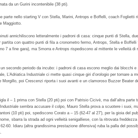
nata da un Gurini incontenibile (38 pti).
e parte nello starting V con Stella, Marini, Antrops e Boffelli, coach Foglietti
 e Maggiotto.
minuti annichiliscono letteralmente i padroni di casa: cinque punti di Stella, du
artita con quattro punti di fila a cronometro fermo, Antrops, Stella e Boffelli fi
o 7 a fine gara), ma Smorra e Antrops rispediscono al mittente le velleità di r
re un secondo periodo da incubo: i padroni di casa escono meglio dai blocchi e
le, L’Adriatica Industriale ci mette quasi cinque giri d’orologio per tornare a 
 e Morgillo, poi Crescenzi riporta i suoi avanti e un clamoroso Buzzer Beater de
la il – 1 prima con Stella (20 pti) poi con Patrisio Cicivè, ma dall’altra parte 
ndustriale sembra accusare il colpo, Mauro Stella prova a scuotere i suoi, ma l
toni (10 pti) poi, spediscono Corato a – 15 (62-47 al 27′), per la gioia del pu
ome, sbarra la strada ad ogni velleità senigalliese, con la ritrovata freddezza
62-60. Idiaru (altra grandissima prestazione difensiva) ruba la palla del possib
.