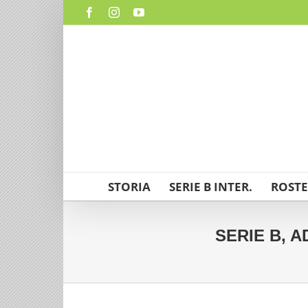
Salta
Facebook
Instagram
YouTube
al
contenuto
STORIA
SERIE B INTER.
ROSTE
SERIE B, A