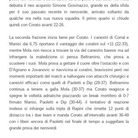
debutta il neo acquisto Simone Giovinazzo, grande ex della sfida
per il suo passato recente in neroverde, arrivato soltanto da
qualche ora nella sua nuova squadra. Il primo quarto si chiude
quindi con Corato avanti 22-26.
La seconda frazione inizia bene per Corato. I canestri di Corral e
Manisi dai 6,75 riportano il vantaggio dei coratini sul +11 (22-33),
mentre Mola non riesce a trovare la via del canestro barese ma ad
infrangere la maledizione ci pensa Beltramino, che prova a
scuotere i suoi. Mola prova a gettare il cuore oltre l’ostacolo e con
D’Agnano e Jovanovic si riavvicina ai coratini, bravissimi però nei
momenti importanti del match a riallungare con attacchi chirurgici e
canestri efficaci come quelli di Paoletti e Dip (28-37). Beltramino
continua a tenere a galla Mola (30-37) ma Corato reagisce e
spegne le velleità adriatiche piazzando un break mortifero di 0-7
firmato Manisi, Paoletti e Dip (30-44). il tentativo di reazione
molese si infrange sulla tripla di Rapini che rimette 12 punti di
distacco tra i due team e manda Corato all’intervallo avanti 36-49
con i liberi ancora di Paoletti nel finale di tempo a suggellare la
grande prova dei neroverdi