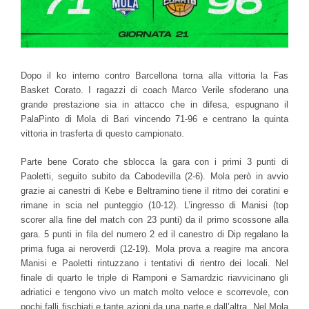
Dopo il ko interno contro Barcellona torna alla vittoria la Fas
Basket Corato. I ragazzi di coach Marco Verile sfoderano una
grande prestazione sia in attacco che in difesa, espugnano il
PalaPinto di Mola di Bari vincendo 71-96 e centrano la quinta
vittoria in trasferta di questo campionato.
Parte bene Corato che sblocca la gara con i primi 3 punti di
Paoletti, seguito subito da Cabodevilla (2-6). Mola però in avvio
grazie ai canestri di Kebe e Beltramino tiene il ritmo dei coratini e
rimane in scia nel punteggio (10-12). L’ingresso di Manisi (top
scorer alla fine del match con 23 punti) da il primo scossone alla
gara. 5 punti in fila del numero 2 ed il canestro di Dip regalano la
prima fuga ai neroverdi (12-19). Mola prova a reagire ma ancora
Manisi e Paoletti rintuzzano i tentativi di rientro dei locali. Nel
finale di quarto le triple di Ramponi e Samardzic riavvicinano gli
adriatici e tengono vivo un match molto veloce e scorrevole, con
pochi falli fischiati e tante azioni da una parte e dall’altra. Nel Mola