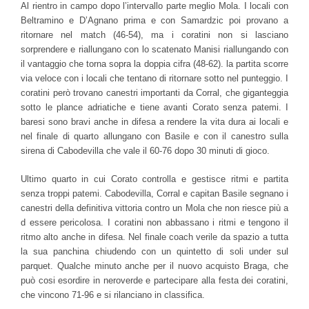
Al rientro in campo dopo l’intervallo parte meglio Mola. I locali con
Beltramino e D’Agnano prima e con Samardzic poi provano a
ritornare nel match (46-54), ma i coratini non si lasciano
sorprendere e riallungano con lo scatenato Manisi riallungando con
il vantaggio che torna sopra la doppia cifra (48-62). la partita scorre
via veloce con i locali che tentano di ritornare sotto nel punteggio. I
coratini però trovano canestri importanti da Corral, che giganteggia
sotto le plance adriatiche e tiene avanti Corato senza patemi. I
baresi sono bravi anche in difesa a rendere la vita dura ai locali e
nel finale di quarto allungano con Basile e con il canestro sulla
sirena di Cabodevilla che vale il 60-76 dopo 30 minuti di gioco.
Ultimo quarto in cui Corato controlla e gestisce ritmi e partita
senza troppi patemi. Cabodevilla, Corral e capitan Basile segnano i
canestri della definitiva vittoria contro un Mola che non riesce più a
d essere pericolosa. I coratini non abbassano i ritmi e tengono il
ritmo alto anche in difesa. Nel finale coach verile da spazio a tutta
la sua panchina chiudendo con un quintetto di soli under sul
parquet. Qualche minuto anche per il nuovo acquisto Braga, che
può cosi esordire in neroverde e partecipare alla festa dei coratini,
che vincono 71-96 e si rilanciano in classifica.