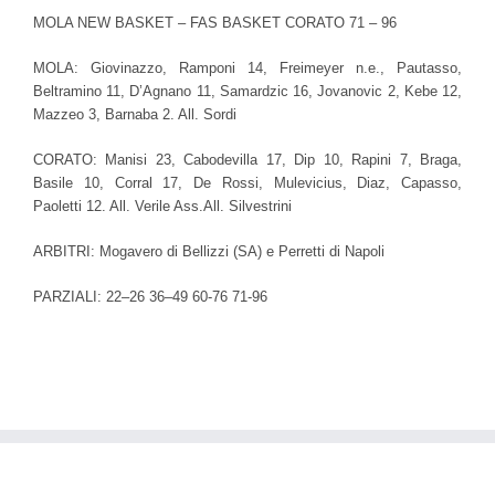
MOLA NEW BASKET – FAS BASKET CORATO 71 – 96
MOLA: Giovinazzo, Ramponi 14, Freimeyer n.e., Pautasso,
Beltramino 11, D’Agnano 11, Samardzic 16, Jovanovic 2, Kebe 12,
Mazzeo 3, Barnaba 2. All. Sordi
CORATO: Manisi 23, Cabodevilla 17, Dip 10, Rapini 7, Braga,
Basile 10, Corral 17, De Rossi, Mulevicius, Diaz, Capasso,
Paoletti 12. All. Verile Ass.All. Silvestrini
ARBITRI: Mogavero di Bellizzi (SA) e Perretti di Napoli
PARZIALI:
22
–
26
36
–
49
60-
76
71
-96