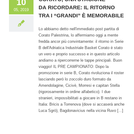
10
DA RICORDARE: IL RITORNO
05, 2019
TRA I “GRANDI” È MEMORABILE
Lo abbiamo detto nell'immediato post partita di
Corato Palestrina, lo affermiamo oggi a mente
fredda ancor più convintamente: il ritorno in Serie
B dell'Adriatica Industriale Basket Corato è stato
un vero e proprio successo e in questo articolo
andiamo a ripercorrerne le tappe principali. Buon
viaggio! IL PRE CAMPIONATO: Dopo la
promozione in serie B, Corato rivoluziona il roster
lasciando però lo zoccolo duro formato da
Amendolagine, Cicivè, Morresi e capitan Stella
(rigorosamente in ordine alfabetico). I due
stranieri, impossibilitati a giocare in B restano in
Italia: Bricis a Torrenova (dove si accaserà anche
Luca Sgrò), Bagdonavicius nella vicina Ruvo [...]