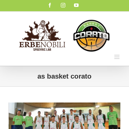
Salta
Facebook
Instagram
YouTube
al
contenuto
as basket corato