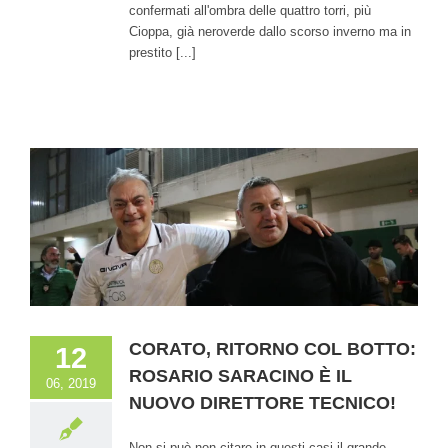
confermati all'ombra delle quattro torri, più
Cioppa, già neroverde dallo scorso inverno ma in
prestito [...]
CORATO, RITORNO COL BOTTO:
12
ROSARIO SARACINO È IL
06, 2019
NUOVO DIRETTORE TECNICO!
Non si può non citare in questi casi il grande